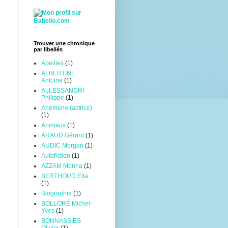
Trouver une chronique
par libellés
Abeilles
(1)
ALBERTINI
Antoine
(1)
ALLESSANDRI
Philippe
(1)
Anémone (actrice)
(1)
Animaux
(1)
ARAUD Gérard
(1)
AUDIC Morgan
(1)
Autofiction
(1)
AZZAM Monna
(1)
BERTHOUD Ella
(1)
Biographie
(1)
BOLLORÉ Michel-
Yves
(1)
BONNASSIES