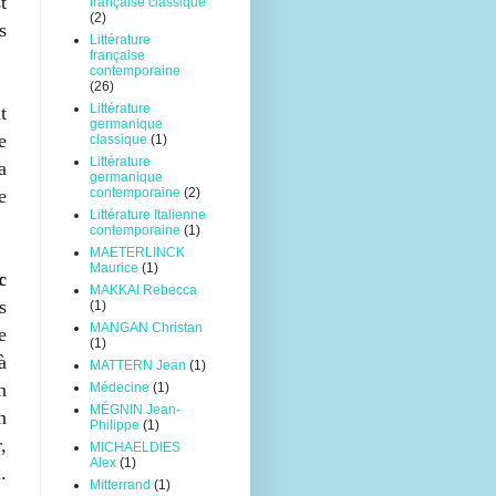
t
française classique
(2)
s
Littérature
française
contemporaine
(26)
Littérature
t
germanique
e
classique
(1)
Littérature
a
germanique
contemporaine
(2)
e
Littérature Italienne
contemporaine
(1)
MAETERLINCK
Maurice
(1)
c
MAKKAI Rebecca
s
(1)
MANGAN Christan
e
(1)
à
MATTERN Jean
(1)
n
Médecine
(1)
MÉGNIN Jean-
n
Philippe
(1)
,
MICHAELDIES
Alex
(1)
.
Mitterrand
(1)