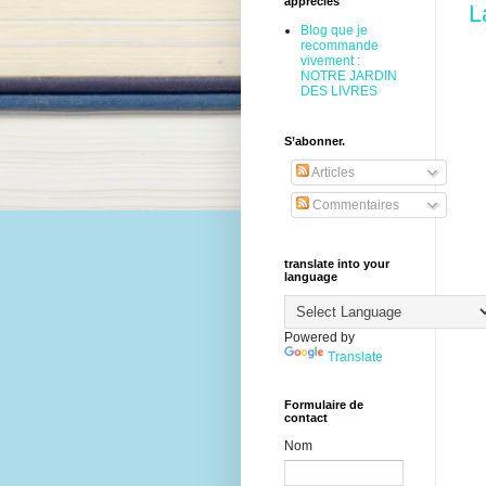
appréciés
L
Blog que je
recommande
vivement :
NOTRE JARDIN
DES LIVRES
S’abonner.
Articles
Commentaires
translate into your
language
Powered by
Translate
Formulaire de
contact
Nom