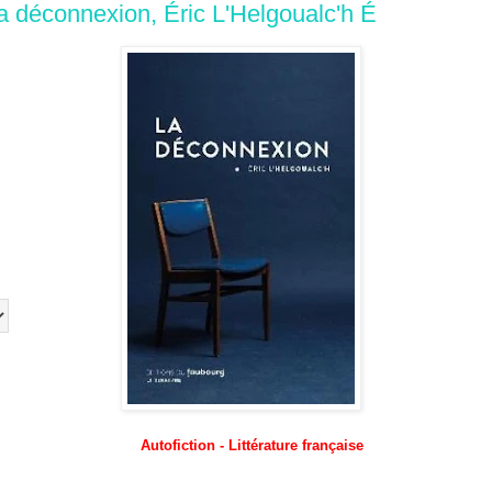
a déconnexion, Éric L'Helgoualc'h É
Autofiction - Littérature française