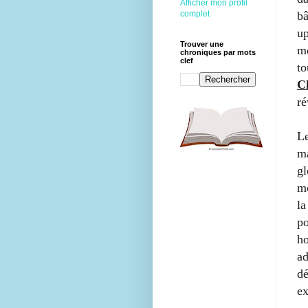
Afficher mon profil
complet
bâ
up
Trouver une
m
chroniques par mots
clef
to
C
ré
Le
ma
Bienvenue
gl
sur le site du
mo
Lecteur
la
Impertinent !
p
Passionné de
h
lecture, vous
ad
trouverez ici
d
des critiques
ex
de livres, des
coups de