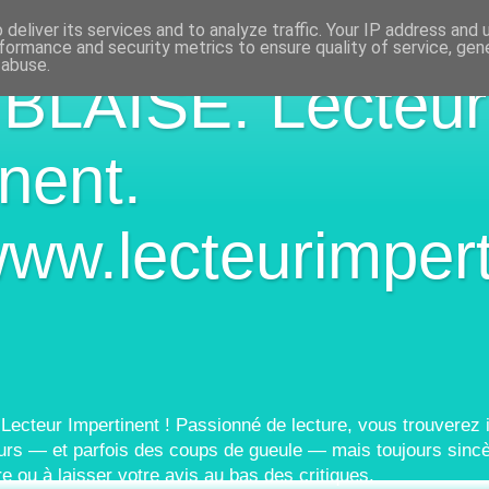
deliver its services and to analyze traffic. Your IP address and
formance and security metrics to ensure quality of service, ge
 abuse.
 BLAISE. Lecteur
nent.
www.lecteurimpert
 Lecteur Impertinent ! Passionné de lecture, vous trouverez i
urs — et parfois des coups de gueule — mais toujours sincè
re ou à laisser votre avis au bas des critiques.