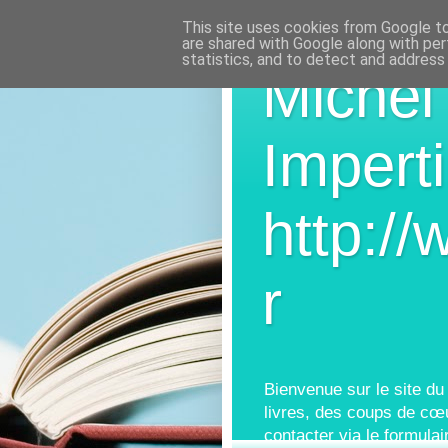
This site uses cookies from Google to 
are shared with Google along with per
statistics, and to detect and address
Michel
Imperti
http://
r
Bienvenue sur le site du
livres, des coups de cœ
contacter via le formulai