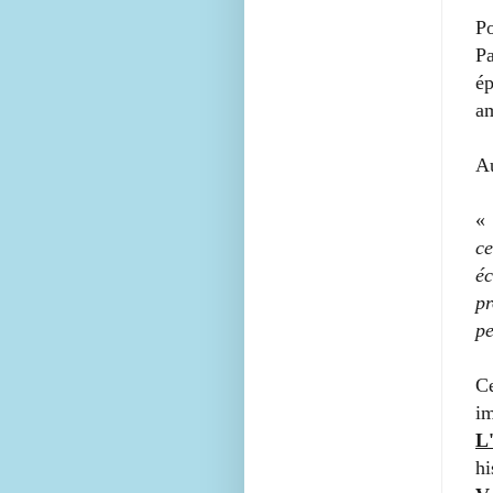
cœurs — et
Po
parfois des
Pa
coups de
ép
gueule —
am
mais toujours
sincères.
Au
N'hésitez pas
à me
«
contacter via
c
le formulaire
éc
ou à laisser
votre avis au
p
bas des
pe
critiques.
C
i
L
hi