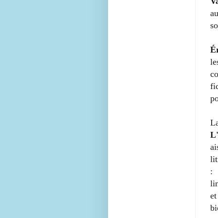
V
au
so
É
le
co
fi
po
L
L
ai
li
:
li
et
bi