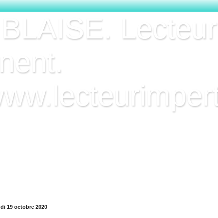
 BLAISE. Lecteur
nent.
www.lecteurimpert
 Lecteur Impertinent ! Passionné de lecture, vous trouverez i
urs — et parfois des coups de gueule — mais toujours sincè
re ou à laisser votre avis au bas des critiques.
ndi 19 octobre 2020