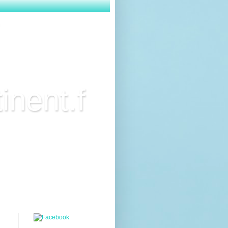
inent.f
ci des critiques de
res. N'hésitez pas à me