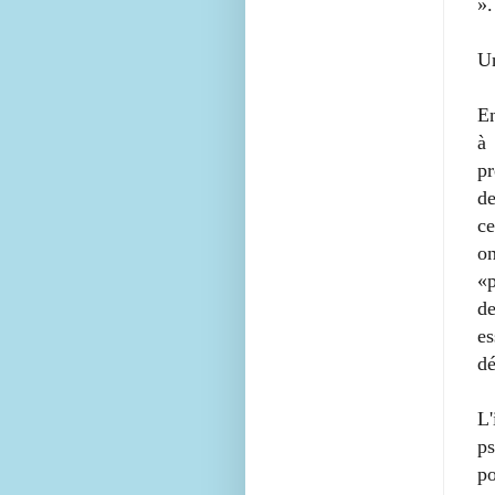
».
U
En
à 
pr
de
ce
o
«p
de
e
dé
L'
p
po