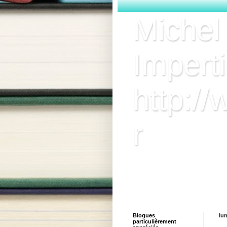
Michel
Imperti
http://
r
Bienvenue sur le site du
livres, des coups de cœ
contacter via le formulai
Blogues
lu
particulièrement