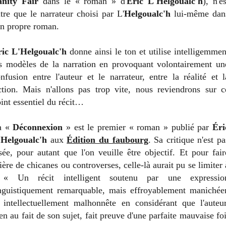
anity Fair
dans le « roman » d'
Éric L'Helgoualc'h
), n'es
tre que le narrateur choisi par L'
Helgoualc'h
lui-même dan
n propre roman.
ric L'Helgoualc'h
donne ainsi le ton et utilise intelligemmen
s modèles de la narration en provoquant volontairement un
nfusion entre l'auteur et le narrateur, entre la réalité et l
ction. Mais n'allons pas trop vite, nous reviendrons sur c
int essentiel du récit…
a «
Déconnexion
» est le premier « roman » publié par
Éri
'Helgoualc'h
aux
Édition du faubourg
. Sa critique n'est pa
sée, pour autant que l'on veuille être objectif. Et pour fair
tière de chicanes ou controverses, celle-là aurait pu se limiter 
 « Un récit intelligent soutenu par une expressio
nguistiquement remarquable, mais effroyablement manichée
 intellectuellement malhonnête en considérant que l'auteur
en au fait de son sujet, fait preuve d'une parfaite mauvaise foi