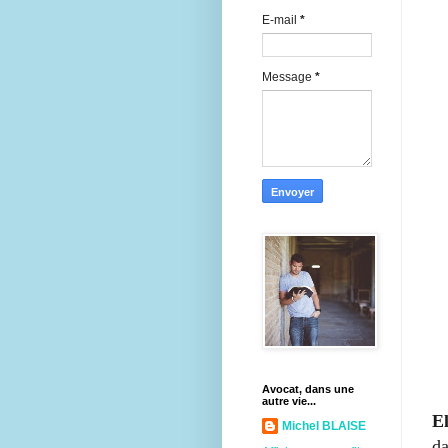
E-mail
*
Message
*
Avocat, dans une
autre vie...
E
Michel BLAISE
da