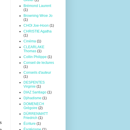
Olivier
(1)
Brémond Laurent
(1)
Browning Wroe Jo
(1)
CHOI Joe-Hoon
(1)
CHRISTIE Agatha
(1)
Cinéma
(1)
CLEARLAKE
Thomas
(1)
Collin Philippe
(1)
Conseil de lectures
(1)
Conseils d'auteur
(1)
DESPENTES
Virginie
(1)
DIAZ Santiago
(1)
Djihadisme
(1)
DOMENECH
Grégoire
(2)
DÜRRENMATT
Friedrich
(1)
s
Écriture
(1)
a
Ésotérisme
(1)