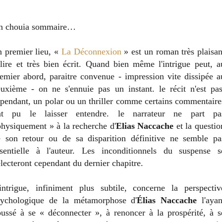
n chouia sommaire…
 premier lieu, «
La Déconnexion
» est un roman très plaisan
lire et très bien écrit. Quand bien même l'intrigue peut, a
emier abord, paraitre convenue - impression vite dissipée a
uxième - on ne s'ennuie pas un instant. le récit n'est pas
pendant, un polar ou un thriller comme certains commentaire
nt pu le laisser entendre. le narrateur ne part pa
hysiquement » à la recherche d'
Elias Naccache
et la questio
 son retour ou de sa disparition définitive ne semble pa
ssentielle à l'auteur. Les inconditionnels du suspense s
lecteront cependant du dernier chapitre.
intrigue, infiniment plus subtile, concerne la perspectiv
sychologique de la métamorphose d'
Élias Naccache
l'ayan
ussé à se « déconnecter », à renoncer à la prospérité, à s