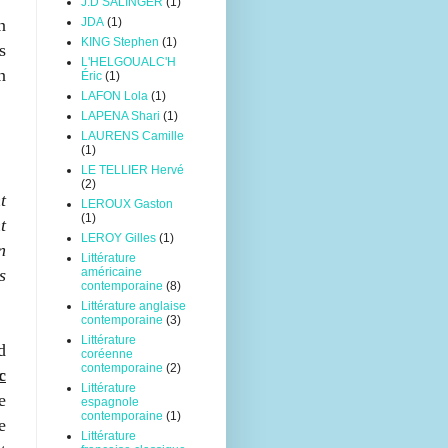
J.D SALINGER
(1)
JDA
(1)
n
KING Stephen
(1)
s
L'HELGOUALC'H
n
Éric
(1)
LAFON Lola
(1)
LAPENA Shari
(1)
LAURENS Camille
(1)
LE TELLIER Hervé
(2)
t
LEROUX Gaston
(1)
t
LEROY Gilles
(1)
n
Littérature
américaine
s
contemporaine
(8)
Littérature anglaise
contemporaine
(3)
Littérature
d
coréenne
contemporaine
(2)
c
Littérature
e
espagnole
contemporaine
(1)
e
Littérature