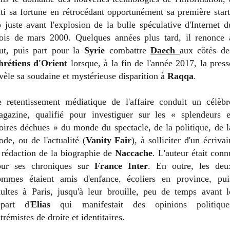
ti sa fortune en rétrocédant opportunément sa première start
 juste avant l'explosion de la bulle spéculative d'Internet d
ois de mars 2000. Quelques années plus tard, il renonce 
ut, puis part pour la
Syrie
combattre
Daech
aux côtés de
hrétiens d'Orient
lorsque, à la fin de l'année 2017, la press
vèle sa soudaine et mystérieuse disparition à
Raqqa
.
 retentissement médiatique de l'affaire conduit un célèbr
gazine, qualifié pour investiguer sur les « splendeurs e
oires déchues » du monde du spectacle, de la politique, de l
de, ou de l'actualité (
Vanity Fair
), à solliciter d'un écrivai
 rédaction de la biographie de
Naccache
. L'auteur était conn
our ses chroniques sur
France Inter
. En outre, les deu
ommes étaient amis d'enfance, écoliers en province, pui
ultes à Paris, jusqu'à leur brouille, peu de temps avant l
épart d'
Elias
qui manifestait des opinions politique
trémistes de droite et identitaires.