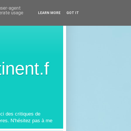
 user-agent
nerate usage
LEARN MORE
GOT IT
inent.f
ci des critiques de
res. N'hésitez pas à me