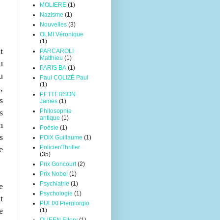
MOLIERE
(1)
Nazisme
(1)
Nouvelles
(3)
OLMI Véronique
(1)
t
PARCAROLI
Matthieu
(1)
u
PARIS BA
(1)
u
Paul COLIZÉ Paul
(1)
,
PETTERSON
s
James
(1)
Philosophie
s
antique
(1)
n
Poésie
(1)
s
POIX Guillaume
(1)
Policier/Thriller
e
(35)
Prix Goncourt
(2)
Prix Nobel
(1)
Psychiatrie
(1)
e
Psychologie
(1)
t
PULIXI Piergiorgio
e
(1)