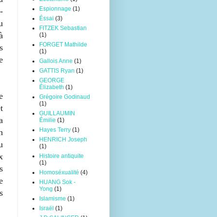
Espionnage
(1)
-
Éssai
(3)
u
FITZEK Sebastian
à
(1)
FORGET Mathilde
s
(1)
e
Gallois Anne
(1)
GATTIS Ryan
(1)
GEORGE
Élizabeth
(1)
e
Grégoire Godinaud
(1)
t
GUILLAUMIN
a
Émilie
(1)
Hayes Terry
(1)
n
HENRICH Joseph
u
(1)
x
Histoire antiquite
(1)
s
Homoséxualité
(4)
e
HUANG Sok -
Yong
(1)
s
Islamisme
(1)
Israël
(1)