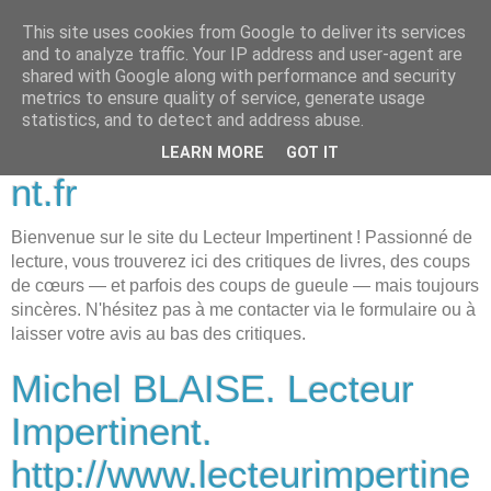
This site uses cookies from Google to deliver its services
Michel BLAISE. Lecteur
and to analyze traffic. Your IP address and user-agent are
shared with Google along with performance and security
Impertinent.
metrics to ensure quality of service, generate usage
statistics, and to detect and address abuse.
http://www.lecteurimpertine
LEARN MORE
GOT IT
nt.fr
Bienvenue sur le site du Lecteur Impertinent ! Passionné de
lecture, vous trouverez ici des critiques de livres, des coups
de cœurs — et parfois des coups de gueule — mais toujours
sincères. N'hésitez pas à me contacter via le formulaire ou à
laisser votre avis au bas des critiques.
Michel BLAISE. Lecteur
Impertinent.
http://www.lecteurimpertine