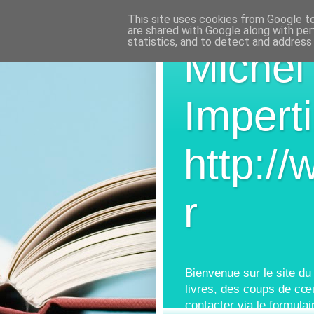
This site uses cookies from Google to 
are shared with Google along with per
statistics, and to detect and address
Michel
Imperti
http://
r
Bienvenue sur le site du
livres, des coups de cœ
contacter via le formulai