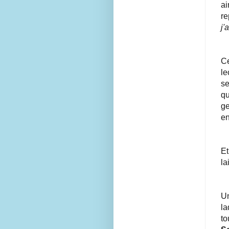
ai
re
j'
Ce
le
se
qu
ge
en
Et
la
Un
la
to