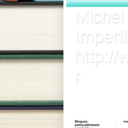
Michel
Imperti
http://
r
Bienvenue sur le site du
livres, des coups de cœ
contacter via le formulai
Blogues
ma
particulièrement