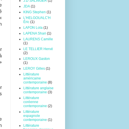
J.D SALINGER
(1)
e
JDA
(1)
é
KING Stephen
(1)
«
L'HELGOUALC'H
Éric
(1)
n
LAFON Lola
(1)
LAPENA Shari
(1)
LAURENS Camille
(1)
r
LE TELLIER Hervé
(2)
à
LEROUX Gaston
»
(1)
LEROY Gilles
(1)
Littérature
américaine
contemporaine
(8)
r
Littérature anglaise
contemporaine
(3)
s
Littérature
coréenne
contemporaine
(2)
Littérature
espagnole
e
contemporaine
(1)
n
Littérature