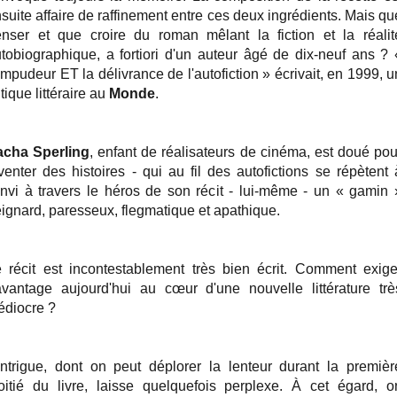
suite affaire de raffinement entre ces deux ingrédients. Mais qu
nser et que croire du roman mêlant la fiction et la réalit
tobiographique, a fortiori d'un auteur âgé de dix-neuf ans ? 
impudeur ET la délivrance de l'autofiction » écrivait, en 1999, u
itique littéraire au
Monde
.
acha Sperling
, enfant de réalisateurs de cinéma, est doué pou
venter des histoires - qui au fil des autofictions se répètent 
envi à travers le héros de son récit - lui-même - un « gamin 
ignard, paresseux, flegmatique et apathique.
 récit est incontestablement très bien écrit. Comment exige
vantage aujourd'hui au cœur d'une nouvelle littérature trè
diocre ?
intrigue, dont on peut déplorer la lenteur durant la premièr
itié du livre, laisse quelquefois perplexe. À cet égard, o