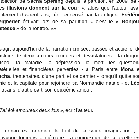
tofiction de
Sacha Sperling
depuis la parution, en 2009, de 
es illusions donnent sur la cour
», alors que l'auteur avai
ulement dix-neuf ans, récit encensé par la critique.
Frédéri
eigbeder
écrivait lors de sa parution « c'est le «
Bonjou
istesse
» de la rentrée. »»
 s'agit aujourd'hui de la narration croisée, passée et actuelle, d
histoire de deux amours toxiques et dévastatrices - la drogue
alcool, la maladie, la dépression, la mort, les question
térielles et financières perverties - à Paris entre
Mona
e
acha
, trentenaires, d'une part, et ce dernier - lorsqu'il quitte so
ie et la capitale pour rejoindre sa Normandie natale - et
Lé
ngt-ans, d'autre part, son deuxième amour.
J'ai été amoureux deux fois
», écrit l'auteur.
 roman est rarement le fruit de la seule imagination ; i
nvoque toujours la mémoire. La composition de la recette es