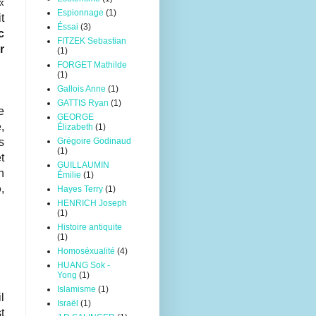
«
Espionnage
(1)
t
Éssai
(3)
c
FITZEK Sebastian
r
(1)
FORGET Mathilde
(1)
Gallois Anne
(1)
GATTIS Ryan
(1)
e
GEORGE
,
Élizabeth
(1)
s
Grégoire Godinaud
(1)
t
GUILLAUMIN
n
Émilie
(1)
o
,
Hayes Terry
(1)
HENRICH Joseph
(1)
Histoire antiquite
(1)
Homoséxualité
(4)
HUANG Sok -
Yong
(1)
Islamisme
(1)
l
Israël
(1)
t