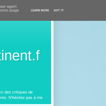
 user-agent
nerate usage
LEARN MORE
GOT IT
inent.f
ci des critiques de
res. N'hésitez pas à me