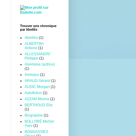
Trouver une chronique
par libellés
Abeilles
(1)
ALBERTINI
Antoine
(1)
ALLESSANDRI
Philippe
(1)
Anémone (actrice)
(1)
Animaux
(1)
ARAUD Gérard
(1)
AUDIC Morgan
(1)
Autofiction
(1)
AZZAM Monna
(1)
BERTHOUD Ella
(1)
Biographie
(1)
BOLLORÉ Michel-
Yves
(1)
BONNASSIES