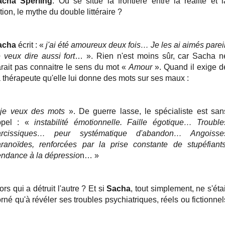
acha
Sperling
. Où se situe la frontière entre la réalité et l
ction, le mythe du double littéraire ?
acha
écrit : «
j'ai été amoureux deux fois… Je les ai aimés pareil
 veux dire aussi fort
… ». Rien n'est moins sûr, car Sacha n
rait pas connaitre le sens du mot «
Amour
». Quand il exige d
 thérapeute qu'elle lui donne des mots sur ses maux :
«
je veux des mots
». De guerre lasse, le spécialiste est san
ppel : «
instabilité émotionnelle. Faille égotique… Trouble
arcissiques… peur systématique d'abandon… Angoisse
ranoïdes, renforcées par la prise constante de stupéfiants
ndance à la dépressio
n… »
ors qui a détruit l'autre ? Et si
Sacha
, tout simplement, ne s'étai
rné qu'à révéler ses troubles psychiatriques, réels ou fictionnel