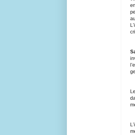
en
cœurs — et
pe
parfois des
au
coups de
L'
gueule —
cr
mais toujours
sincères.
N'hésitez pas
S
à me
in
contacter via
l'
le formulaire
ge
ou à laisser
votre avis au
bas des
Le
critiques.
da
mé
L'
mo