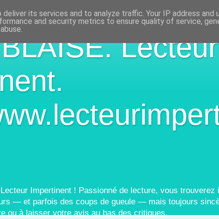
deliver its services and to analyze traffic. Your IP address and
formance and security metrics to ensure quality of service, ge
 abuse.
 BLAISE. Lecteur
nent.
www.lecteurimpert
 Lecteur Impertinent ! Passionné de lecture, vous trouverez i
urs — et parfois des coups de gueule — mais toujours sincè
re ou à laisser votre avis au bas des critiques.