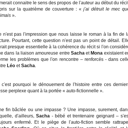
merait connaitre le sens des propos de l'auteur au début du récit
pris sur la quatrième de couverture : «
j'ai détruit le mec qu
aimais
».
 n'est pas l'impression que nous laisse le roman à la fin de l
cture. Pourtant, cette question n'est pas un point de détail. Ell
rait presque essentielle à la cohérence du récit si l'on considèr
e dans la liaison amoureuse entre
Sacha
et
Mona
existaient e
rme les problèmes que l'on rencontre – renforcés - dans cell
tre
Léo
et
Sacha
.
 c'est pourquoi le dénouement de l'histoire entre ces dernier
isse perplexe quant à la portée « auto-fictionnelle ».
e fin bâclée ou une impasse ? Une impasse, surement, dan
quelle, d'ailleurs,
Sacha
- bébé et trentenaire geignard – s'es
ujours enfermé. Et le piège de l'auto-fiction semble rattrape