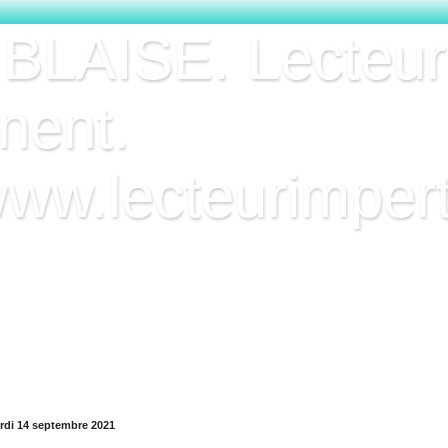
 BLAISE. Lecteur
nent.
www.lecteurimpert
 Lecteur Impertinent ! Passionné de lecture, vous trouverez i
urs — et parfois des coups de gueule — mais toujours sincè
re ou à laisser votre avis au bas des critiques.
rdi 14 septembre 2021