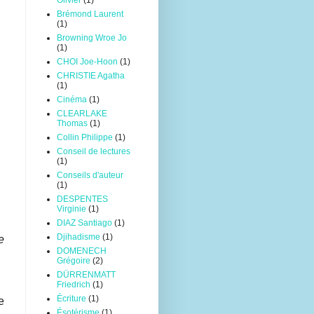
Olivier
(1)
Brémond Laurent
(1)
Browning Wroe Jo
(1)
CHOI Joe-Hoon
(1)
CHRISTIE Agatha
(1)
Cinéma
(1)
CLEARLAKE
Thomas
(1)
Collin Philippe
(1)
Conseil de lectures
(1)
Conseils d'auteur
(1)
DESPENTES
Virginie
(1)
DIAZ Santiago
(1)
Djihadisme
(1)
e
DOMENECH
Grégoire
(2)
DÜRRENMATT
Friedrich
(1)
Écriture
(1)
e
Ésotérisme
(1)