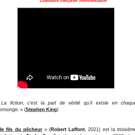
Littérature française- homosexualité
«
La fiction, c'est la part de vérité qu'il existe en chaqu
ensonge
. » (
Stephen King
)
«
le fils du pêcheur
» (
Robert Laffont
, 2021) est la troisièm