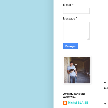
E-mail
*
Message
*
m
Avocat, dans une
autre vie...
Michel BLAISE