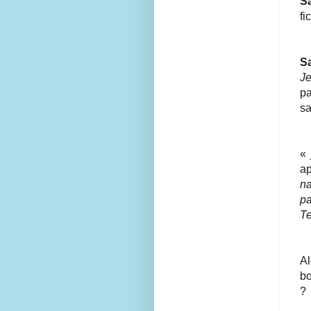
S
fi
S
Je
pa
sa
a
n
pa
Te
Al
bo
?