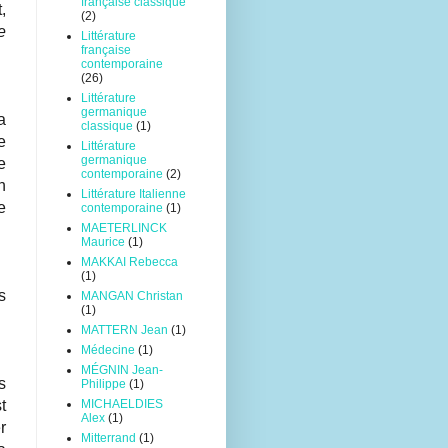
française classique
,
(2)
e
Littérature
française
contemporaine
(26)
Littérature
germanique
a
classique
(1)
e
Littérature
germanique
e
contemporaine
(2)
n
Littérature Italienne
e
contemporaine
(1)
MAETERLINCK
Maurice
(1)
MAKKAI Rebecca
(1)
s
MANGAN Christan
(1)
MATTERN Jean
(1)
Médecine
(1)
MÉGNIN Jean-
s
Philippe
(1)
t
MICHAELDIES
Alex
(1)
r
Mitterrand
(1)