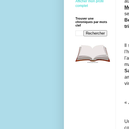
au
Afficher mon profil
complet
M
se
Trouver une
B
chroniques par mots
clef
tr
Il
l'
l'
ma
Bienvenue
S
sur le site du
am
Lecteur
vi
Impertinent !
Passionné de
lecture, vous
«
trouverez ici
des critiques
Un
de livres, des
co
coups de