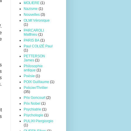
a
MOLIERE
(1)
Nazisme
(1)
Nouvelles
(3)
OLMI Véronique
(1)
.
PARCAROLI
e
Matthieu
(1)
e
PARIS BA
(1)
Paul COLIZÉ Paul
(1)
PETTERSON
James
(1)
s
Philosophie
antique
(1)
s
Poésie
(1)
s
POIX Guillaume
(1)
.
Policier/Thriller
(35)
Prix Goncourt
(2)
Prix Nobel
(1)
t
Psychiatrie
(1)
Psychologie
(1)
s
PULIXI Piergiorgio
(1)