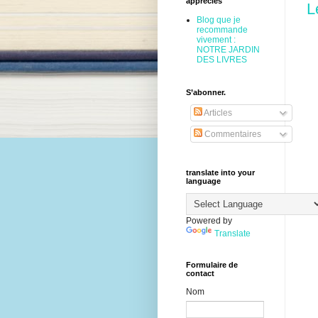
appréciés
L
Blog que je
recommande
vivement :
NOTRE JARDIN
DES LIVRES
S’abonner.
Articles
Commentaires
translate into your
language
Powered by
Translate
Formulaire de
contact
Nom