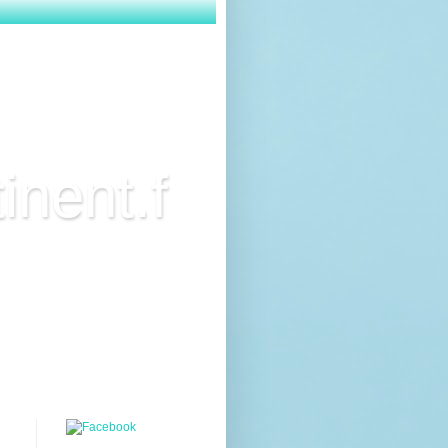
inent.f
ci des critiques de
res. N'hésitez pas à me