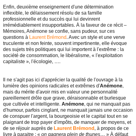
Enfin, deuxième enseignement d'une détermination
inflexible, le délaissement résolu de sa famille
professionnelle et du succès qui lui devinrent
irrémédiablement insupportables. À la faveur de ce récit –
Mémoires, Anémone se confie, sans pudeur, sur ces
questions à
Laurent Brémond
. Avec un style et une verve
truculente et non feinte, souvent impertinente, elle évoque
des sujets très politiques qui lui importent à l'extrême : la
société de consommation, le libéralisme, « l'exploitation
capitaliste », l'écologie, ….
Il ne s'agit pas ici d'apprécier la qualité de l'ouvrage à la
lumière des opinions radicales et extrêmes d'
Anémone
,
mais du mérite d'avoir mis en valeur une personnalité
pareillement drôle que grave, déraisonnable et burlesque
que cultivée et intelligente.
Anémone
, qui ne manquait pas
d'humour, parfois cinglant, ne manquait jamais une occasion
de conspuer l'argent, la bourgeoisie et le capital tout en se
plaignant de trop payer d'impôts, de manquer de moyens, et
de se réjouir auprès de
Laurent Brémond
, à propos de ce
livre à paraitre : «
on gagnera plein de thunes
… » À défaut