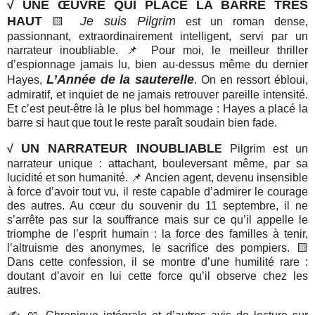
√
UNE ŒUVRE QUI PLACE LA BARRE TRÈS
HAUT
Je suis Pilgrim
🟨
est un roman dense,
passionnant, extraordinairement intelligent, servi par un
narrateur inoubliable. 📌 Pour moi, le meilleur thriller
d’espionnage jamais lu, bien au-dessus même du dernier
L’Année de la sauterelle
Hayes,
. On en ressort ébloui,
admiratif, et inquiet de ne jamais retrouver pareille intensité.
Et c’est peut-être là le plus bel hommage : Hayes a placé la
barre si haut que tout le reste paraît soudain bien fade.
UN NARRATEUR INOUBLIABL
√
E
Pilgrim est un
narrateur unique : attachant, bouleversant même, par sa
lucidité et son humanité. 📌 Ancien agent, devenu insensible
à force d’avoir tout vu, il reste capable d’admirer le courage
des autres. Au cœur du souvenir du 11 septembre, il ne
s’arrête pas sur la souffrance mais sur ce qu’il appelle le
triomphe de l’esprit humain : la force des familles à tenir,
l’altruisme des anonymes, le sacrifice des pompiers. 🟨
Dans cette confession, il se montre d’une humilité rare :
doutant d’avoir en lui cette force qu’il observe chez les
autres.