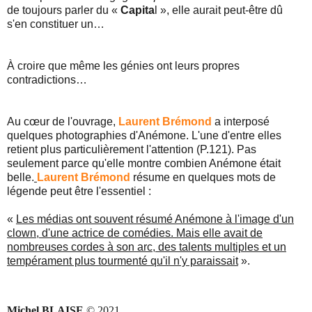
de toujours parler du «
Capita
l », elle aurait peut-être dû
s'en constituer un…
À croire que même les génies ont leurs propres
contradictions…
Au cœur de l'ouvrage,
Laurent Brémond
a interposé
quelques photographies d'Anémone. L'une d'entre elles
retient plus particulièrement l'attention (P.121). Pas
seulement parce qu'elle montre combien Anémone était
belle.
Laurent Brémond
résume en quelques mots de
légende peut être l'essentiel :
«
Les médias ont souvent résumé Anémone à l'image d'un
clown, d'une actrice de comédies. Mais elle avait de
nombreuses cordes à son arc, des talents multiples et un
tempérament plus tourmenté qu'il n'y paraissait
».
Michel BLAISE
© 2021