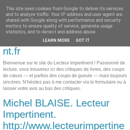
This site uses cookies from Google to deliver its services
Michel BLAISE. Lecteur
and to analyze traffic. Your IP address and user-agent are
shared with Google along with performance and security
Impertinent.
metrics to ensure quality of service, generate usage
statistics, and to detect and address abuse.
http://www.lecteurimpertine
LEARN MORE
GOT IT
nt.fr
Bienvenue sur le site du Lecteur Impertinent ! Passionné de
lecture, vous trouverez ici des critiques de livres, des coups
de cœurs — et parfois des coups de gueule — mais toujours
sincères. N'hésitez pas à me contacter via le formulaire ou à
laisser votre avis au bas des critiques.
Michel BLAISE. Lecteur
Impertinent.
http://www.lecteurimpertine