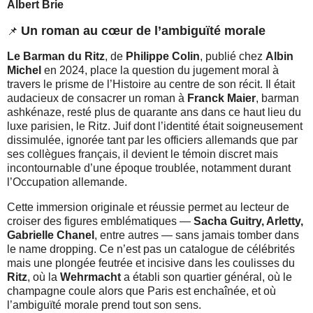
Albert Brie
Un roman au cœur de l’ambiguïté morale
📌
Le Barman du Ritz
, de
Philippe Colin
, publié chez
Albin
Michel
en 2024, place la question du jugement moral à
travers le prisme de l’Histoire au centre de son récit. Il était
audacieux de consacrer un roman à
Franck Maier
, barman
ashkénaze, resté plus de quarante ans dans ce haut lieu du
luxe parisien, le Ritz. Juif dont l’identité était soigneusement
dissimulée, ignorée tant par les officiers allemands que par
ses collègues français, il devient le témoin discret mais
incontournable d’une époque troublée, notamment durant
l’Occupation allemande.
Cette immersion originale et réussie permet au lecteur de
croiser des figures emblématiques —
Sacha Guitry, Arletty,
Gabrielle Chanel
, entre autres — sans jamais tomber dans
le name dropping. Ce n’est pas un catalogue de célébrités
mais une plongée feutrée et incisive dans les coulisses du
Ritz
, où la
Wehrmacht
a établi son quartier général, où le
champagne coule alors que Paris est enchaînée, et où
l’ambiguïté morale prend tout son sens.