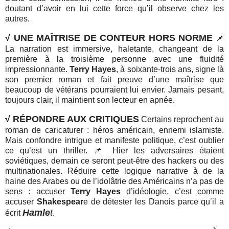
doutant d’avoir en lui cette force qu’il observe chez les
autres.
√
UNE MAÎTRISE DE CONTEUR HORS NORME
📌
La narration est immersive, haletante, changeant de la
première à la troisième personne avec une fluidité
impressionnante.
Terry Hayes
, à soixante-trois ans, signe là
son premier roman et fait preuve d’une maîtrise que
beaucoup de vétérans pourraient lui envier. Jamais pesant,
toujours clair, il maintient son lecteur en apnée.
√
RÉPONDRE AUX CRITIQUES
Certains reprochent au
roman de caricaturer : héros américain, ennemi islamiste.
Mais confondre intrigue et manifeste politique, c’est oublier
ce qu’est un thriller. 📌 Hier les adversaires étaient
soviétiques, demain ce seront peut-être des hackers ou des
multinationales. Réduire cette logique narrative à de la
haine des Arabes ou de l’idolâtrie des Américains n’a pas de
sens : accuser
Terry Hayes
d’idéologie, c’est comme
accuser
Shakespear
e de détester les Danois parce qu’il a
Hamle
t
écrit
.