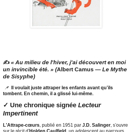
✍️
«
Au milieu de l'hiver, j'ai découvert en moi
un invincible été.
» (
Albert Camus —
Le Mythe
de Sisyphe)
📌
Il voulait juste attraper les enfants avant qu’ils
tombent. En chemin, il a glissé lui-même.
✓ Une chronique signée
Lecteur
Impertinent
L'Attrape-cœurs
, publié en 1951 par
J.D. Salinger
, s'ouvre
sur le récit d'
Holden Caulfield
, un adolescent au parcours