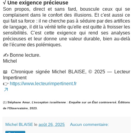
√
Une exigence précieuse
Son propos, direct et sans fard, bouscule ceux qui se
complaisent dans le confort des illusions. Et c'est aussi ce
qui fait sa force : il ne cherche pas à séduire par des artifices
de langage, il dit la vérité telle qu'elle est quitte à froisser les
sensibilités. C'est cette exigence qui rend ses analyses
précieuses et leur donne une valeur durable, bien au-delà
de l'écume des polémiques.
✍️ Bonne lecture.
Michel
📖
Ch
ronique si
gnée Michel BLAISE, © 2025 — Lecteur
Impertinent
👉
https://www.lecteurimpertinent.fr
(1)
Stéphane Amar
,
L'exception israélienne
:
Enquête sur un État controversé
,
Éditions
de l'Observatoire
,
2023
.
Michel BLAISE
le
août 26, 2025
Aucun commentaire: