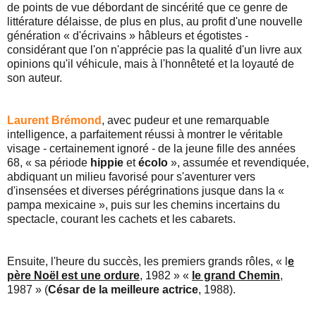
de points de vue débordant de sincérité que ce genre de
littérature délaisse, de plus en plus, au profit d'une nouvelle
génération « d'écrivains » hâbleurs et égotistes -
considérant que l'on n'apprécie pas la qualité d'un livre aux
opinions qu'il véhicule, mais à l'honnêteté et la loyauté de
son auteur.
Laurent Brémond
, avec pudeur et une remarquable
intelligence, a parfaitement réussi à montrer le véritable
visage - certainement ignoré - de la jeune fille des années
68, « sa période
hippie
et
écolo
», assumée et revendiquée,
abdiquant un milieu favorisé pour s'aventurer vers
d'insensées et diverses pérégrinations jusque dans la «
pampa mexicaine », puis sur les chemins incertains du
spectacle, courant les cachets et les cabarets.
Ensuite, l'heure du succès, les premiers grands rôles, « l
e
père Noël est une ordure
, 1982 » «
le grand Chemin
,
1987 » (
César de la meilleure actrice
, 1988).