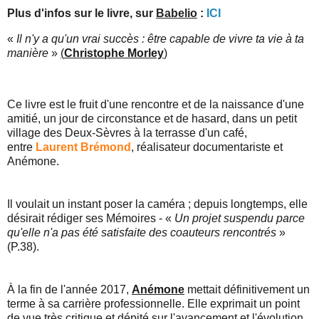
Plus d'infos sur le livre, sur
Babelio
:
ICI
«
Il n'y a qu'un vrai succès : être capable de vivre ta vie à ta
manière
»
(
Christophe Morley
)
Ce livre est le fruit d'une rencontre et de la naissance d'une
amitié, un jour de circonstance et de hasard, dans un petit
village des Deux-Sèvres à la terrasse d'un café,
entre
Laurent Brémond
, réalisateur documentariste et
Anémone.
Il voulait un instant poser la caméra ; depuis longtemps, elle
désirait rédiger ses Mémoires - «
Un projet suspendu parce
qu'elle n'a pas été satisfaite des coauteurs rencontrés
»
(P.38).
À la fin de l'année 2017,
Anémone
mettait définitivement un
terme à sa carrière professionnelle. Elle exprimait un point
de vue très critique et dépité sur l'avancement et l'évolution