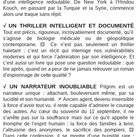
d’une intelligence redoutable. De New York à l’Hindou
Kouch, en passant par la Turquie et la Syrie, commence
alors une traque sans répit.
√
UN THRILLER INTELLIGENT ET DOCUMENTÉ
Tout est précis, rigoureux, incroyablement documenté, qu’il
s’agisse de biologie médicale ou de géopolitique
contemporaine. 🟨 Ce n’est pas seulement un thriller
haletant : c’est un récit qui interroge nos vulnérabilités
modernes et qui force l’admiration par son intelligence. Et
c’est aussi un livre qui pose une question redoutable : que
lire après, quand on a peur de ne jamais retrouver un roman
d’espionnage de cette qualité ?
√
UN NARRATEUR INOUBLIABL
E
Pilgrim est un
narrateur unique : attachant, bouleversant même, par sa
lucidité et son humanité. 📌 Ancien agent, devenu insensible
à force d’avoir tout vu, il reste capable d’admirer le courage
des autres. Au cœur du souvenir du 11 septembre, il ne
s’arrête pas sur la souffrance mais sur ce qu’il appelle le
triomphe de l’esprit humain : la force des familles à tenir,
l’altruisme des anonymes, le sacrifice des pompiers. 🟨
Dans cette confession, il se montre d’une humilité rare :