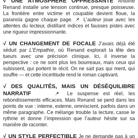
√ UNE ATMOSPHÈRE OPPRESSANTE
Antoine
Renand installe une tension continue, presque poisseuse.
La frontière entre victime et coupable devient floue, la
paranoïa gagne chaque page. 📌 L’auteur joue avec les
attentes du lecteur, distillant indices et fausses pistes avec
une rigueur impressionnante.
√ UN CHANGEMENT DE FOCALE
J
’avais déjà été
séduit par
L’Empathie
, où Renand explorait la tête des
tueurs avec une précision clinique. Ici, il inverse la
perspective : ce ne sont plus les bourreaux, mais ceux qui
subissent, qui portent le récit. On ne sait pas qui ment, qui
souffre — et cette incertitude rend le roman captivant.
√ DES QUALITÉS, MAIS UN DÉSÉQUILIBRE
NARRATIF
📌
Le suspense est réel, les
rebondissements efficaces. Mais Renand se perd dans les
points de vue : interne, externe, omniscient, parfois dans un
même paragraphe. Ce mélange trouble la lecture, casse le
rythme et donne l’impression que l’auteur hésite sur sa
manière de raconter.
√ UN STYLE PERFECTIBLE
Je ne demande pas à un