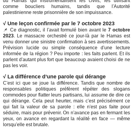
du Hamas qui instrumentalisent les civils, les utilisant
comme boucliers humains, tandis que l'Autorité
palestinienne reste prisonnière de son impuissance.
√
Une leçon confirmée par le 7 octobre 2023
📌 Ce diagnostic, il l'avait formulé bien avant le
7 octobre
2023
. Le massacre orchestré ce jour-là par le Hamas est
venu donner une sinistre confirmation à ses avertissements.
Prévision lucide ou simple conséquence d'une lecture
informée de la région ? Peu importe : les faits parlent. Et ils
parlent d'autant plus fort que beaucoup avaient choisi de ne
pas les voir.
√ La différence d’une parole qui dérange
C'est ici que se joue la différence. Tandis que nombre de
responsables politiques préfèrent répéter des slogans
commodes pour flatter leurs partisans, lui assume de dire ce
qui dérange. Cela peut heurter, mais c'est précisément ce
qui fait la valeur de sa parole : elle n'est pas faite pour
séduire, mais pour prévenir. On n'avance pas en fermant les
yeux, on avance en regardant la réalité en face — même
lorsqu'elle est brutale.