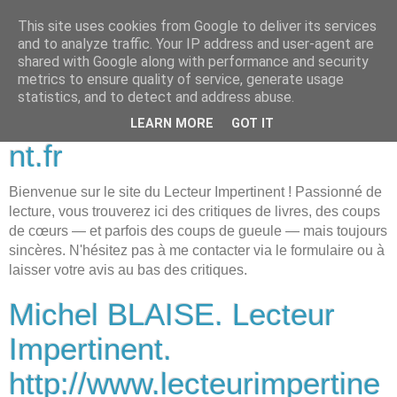
This site uses cookies from Google to deliver its services
Michel BLAISE. Lecteur
and to analyze traffic. Your IP address and user-agent are
shared with Google along with performance and security
Impertinent.
metrics to ensure quality of service, generate usage
statistics, and to detect and address abuse.
http://www.lecteurimpertine
LEARN MORE
GOT IT
nt.fr
Bienvenue sur le site du Lecteur Impertinent ! Passionné de
lecture, vous trouverez ici des critiques de livres, des coups
de cœurs — et parfois des coups de gueule — mais toujours
sincères. N'hésitez pas à me contacter via le formulaire ou à
laisser votre avis au bas des critiques.
Michel BLAISE. Lecteur
Impertinent.
http://www.lecteurimpertine